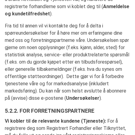
registrerte forhandlerne som vi koblet deg til (
Anmeldelse
og kundetilfredshet
).
Fra tid til annen vil vi kontakte deg for å delta i
spørreundersøkelser for å høre mer om erfaringene dine
med oss og forretningspartnerne våre. Undersøkelsen spør
gjerne om noen opplysninger (f.eks. kjønn, alder, sted) for
statistisk analyse, service- eller produktrelaterte spørsmål
(f.eks. om du gjorde kjøpet etter en tilbudsforespørsel),
eller generelle tilbakemeldinger (f.eks. hva du synes om
offentlige støtteordninger). Dette gjør vi for å forbedre
tjenestene våre og for markedsanalyse (inkludert
markedsføring). Du kan når som helst avslutte å abonnere
på (avvise) disse e-postene (
Undersøkelser
).
5.2.2. FOR FORRETNINGSPARTNERE
Vi kobler til de relevante kundene (Tjeneste):
For å
registrere deg som Registrert Forhandler eller Tilknyttet,