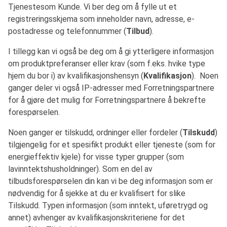
Tjenestesom Kunde. Vi ber deg om å fylle ut et
registreringsskjema som inneholder navn, adresse, e-
postadresse og telefonnummer (
Tilbud
).
I tillegg kan vi også be deg om å gi ytterligere informasjon
om produktpreferanser eller krav (som f.eks. hvike type
hjem du bor i) av kvalifikasjonshensyn (
Kvalifikasjon
). Noen
ganger deler vi også IP-adresser med Forretningspartnere
for å gjøre det mulig for Forretningspartnere å bekrefte
forespørselen.
Noen ganger er tilskudd, ordninger eller fordeler (
Tilskudd
)
tilgjengelig for et spesifikt produkt eller tjeneste (som for
energieffektiv kjele) for visse typer grupper (som
lavinntektshusholdninger). Som en del av
tilbudsforespørselen din kan vi be deg informasjon som er
nødvendig for å sjekke at du er kvalifisert for slike
Tilskudd. Typen informasjon (som inntekt, uføretrygd og
annet) avhenger av kvalifikasjonskriteriene for det