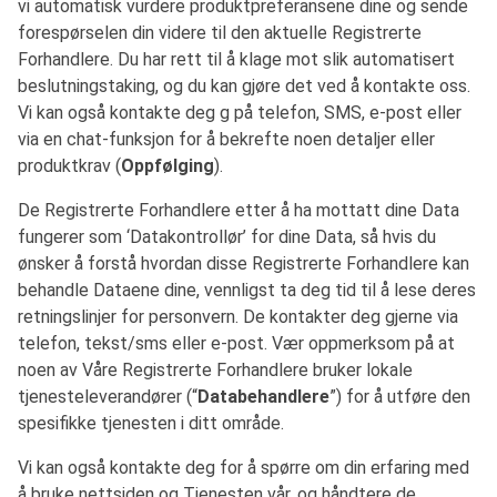
vi automatisk vurdere produktpreferansene dine og sende
forespørselen din videre til den aktuelle Registrerte
Forhandlere. Du har rett til å klage mot slik automatisert
beslutningstaking, og du kan gjøre det ved å kontakte oss.
Vi kan også kontakte deg g på telefon, SMS, e-post eller
via en chat-funksjon for å bekrefte noen detaljer eller
produktkrav (
Oppfølging
).
De Registrerte Forhandlere etter å ha mottatt dine Data
fungerer som ‘Datakontrollør’ for dine Data, så hvis du
ønsker å forstå hvordan disse Registrerte Forhandlere kan
behandle Dataene dine, vennligst ta deg tid til å lese deres
retningslinjer for personvern. De kontakter deg gjerne via
telefon, tekst/sms eller e-post. Vær oppmerksom på at
noen av Våre Registrerte Forhandlere bruker lokale
tjenesteleverandører (“
Databehandlere
”) for å utføre den
spesifikke tjenesten i ditt område.
Vi kan også kontakte deg for å spørre om din erfaring med
å bruke nettsiden og Tjenesten vår, og håndtere de