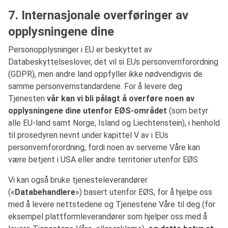
7. Internasjonale overføringer av
opplysningene dine
Personopplysninger i EU er beskyttet av
Databeskyttelseslover, det vil si EUs personvernforordning
(GDPR), men andre land oppfyller ikke nødvendigvis de
samme personvernstandardene. For å levere deg
Tjenesten
vår kan vi bli pålagt å overføre noen av
opplysningene dine utenfor EØS-området
(som betyr
alle EU-land samt Norge, Island og Liechtenstein), i henhold
til prosedyren nevnt under kapittel V av i EUs
personvernforordning, fordi noen av serverne Våre kan
være betjent i USA eller andre territorier utenfor EØS.
Vi kan også bruke tjenesteleverandører
(«
Databehandlere
») basert utenfor EØS, for å hjelpe oss
med å levere nettstedene og Tjenestene Våre til deg (for
eksempel plattformleverandører som hjelper oss med å