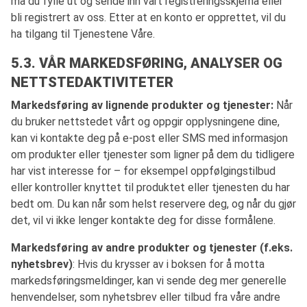
må du fylle ut og sende inn vårt registreringsskjema eller
bli registrert av oss. Etter at en konto er opprettet, vil du
ha tilgang til Tjenestene Våre.
5.3. VÅR MARKEDSFØRING, ANALYSER OG
NETTSTEDAKTIVITETER
Markedsføring av lignende produkter og tjenester:
Når
du bruker nettstedet vårt og oppgir opplysningene dine,
kan vi kontakte deg på e-post eller SMS med informasjon
om produkter eller tjenester som ligner på dem du tidligere
har vist interesse for – for eksempel oppfølgingstilbud
eller kontroller knyttet til produktet eller tjenesten du har
bedt om. Du kan når som helst reservere deg, og når du gjør
det, vil vi ikke lenger kontakte deg for disse formålene.
Markedsføring av andre produkter og tjenester (f.eks.
nyhetsbrev)
: Hvis du krysser av i boksen for å motta
markedsføringsmeldinger, kan vi sende deg mer generelle
henvendelser, som nyhetsbrev eller tilbud fra våre andre